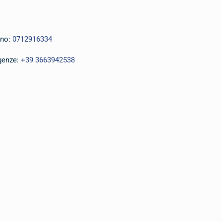
ono:
0712916334
enze:
+39 3663942538