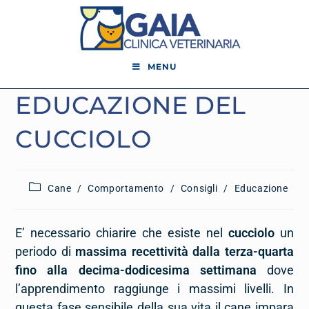
MENU
EDUCAZIONE DEL
CUCCIOLO
Cane
/
Comportamento
/
Consigli
/
Educazione
E’ necessario chiarire che esiste nel
cucciolo
un
periodo di
massima recettività dalla terza-quarta
fino alla decima-dodicesima settimana
dove
l’apprendimento raggiunge i massimi livelli. In
questa fase sensibile della sua vita il cane impara