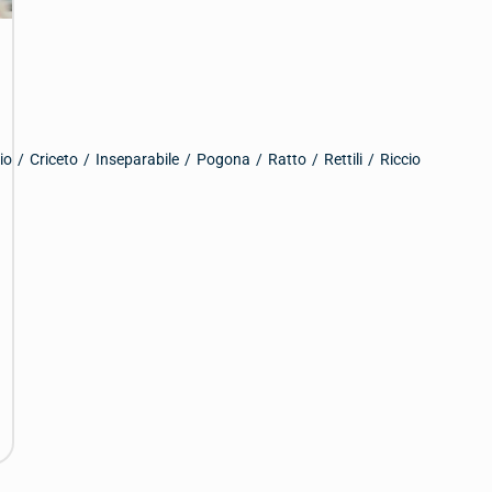
io
/
Criceto
/
Inseparabile
/
Pogona
/
Ratto
/
Rettili
/
Riccio