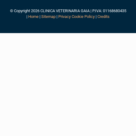
© Copyright 2026 CLINICA VETERINARIA GAIA | P.IVA: 01168680435
|
Home
|
Sitemap
|
Privacy Cookie Policy
|
Credits