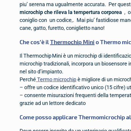
piu’ serena ma ugualmente accurata. Per questo
microchip che rileva la tempertura corporea
, ol
coniglio con un codice,. Mai piu’ fastidiose mano
cane, gatto, furetto, coniglietto nano!
Che cos’è il
Thermochip Mini
o Thermo mic
Il Thermochip Mini è un microchip di identificazio
microchip tradizionali, incorpora un biosensore i
nel sito d’impianto.
Perché
Termo microchip
è migliore di un microc
– offre un codice identificativo unico (15 cifre) 
– consente misurazioni frequenti della temperat
grazie ad un lettore dedicato
Come posso applicare Thermomicrochip al
Deve essere inserito da un veterinario qualificato